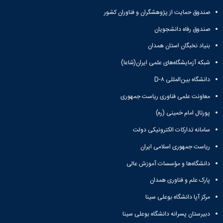
زمین
آزمایشگاه
و
دانشگاه
آموزش
معظم
صندوق حمایت از پژوهشگران و فناوران کشور
چمن
باستان
حسابداری
(محمد)
کارکنان
رهبری
شناسی
سالن‌های
رزن
سایر
صندوق رفاه دانشجویان
تماس
ورزشی
آزمایشگاه
صنایع
تقویم
با
تفریحی-
هوش
غذایی
بنیاد نخبگان استان همدان
آموزشی
دانشگاه
سیاحتی
ربات
بهار
نظامنامه
روابط
باغ
شبکه آزمایشگاه‌های علمی ایران(شاعا)
و
مجتمع
اخلاق
عمومی
دانشگاه
بینایی
آموزش
آموزش
آدرس
دانشگاه بین‌المللی D-۸
موزه
آزمایشگاه
عالی
دانش‌آموختگان
دانشکده‌ها
تاریخ
ژئوماتیک
معاونت علمی فناوری ریاست جمهوری
فاطمیه
شماره
طبیعی
پژوهش
نهاوند
تلفن‌ها
پورتال امام خمینی (ره)
کتابخانه
(ویژه
مرکزی
دختران)
سامانه تدارکات الکترونیکی دولت
و
ریاست جمهوری اسلامی ایران
مرکز
اسناد
دانشگاه‌ها و مؤسسات آموزش عالی
پایان
نامه
پارک علم و فناوری همدان
و
مرکز آپا دانشگاه بوعلی سینا
رساله
علم
دبیرستان پسرانه دانشگاه بوعلی سینا
سنجی