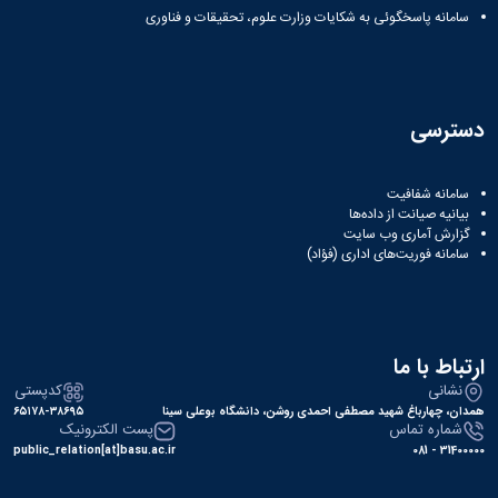
سامانه پاسخگوئی به شکایات وزارت علوم، تحقیقات و فناوری
همایش‌ها
انتشارات
دانشگاه
نشر
کتب
دسترسی
مجلات
علمی
فصلنامه
سامانه شفافیت
معاونت
بیانیه صیانت از داده‌ها
پژوهش
گزارش آماری وب‌ سایت
و
سامانه فوریت‌های اداری (فؤاد)
فناوری
ارتباط با ما
نشانی
کدپستی
همدان، چهارباغ شهید مصطفی احمدی روشن، دانشگاه بوعلی سینا
۶۵۱۷۸-۳۸۶۹۵
شماره تماس
پست الکترونیک
public_relation[at]basu.ac.ir
31400000 - 081