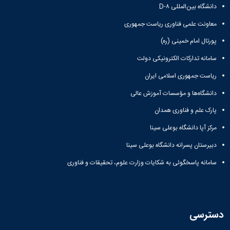
دانشگاه بین‌المللی D-۸
همایش‌ها
انتشارات
معاونت علمی فناوری ریاست جمهوری
دانشگاه
نشر
پورتال امام خمینی (ره)
کتب
سامانه تدارکات الکترونیکی دولت
مجلات
علمی
ریاست جمهوری اسلامی ایران
فصلنامه
معاونت
دانشگاه‌ها و مؤسسات آموزش عالی
پژوهش
پارک علم و فناوری همدان
و
فناوری
مرکز آپا دانشگاه بوعلی سینا
دبیرستان پسرانه دانشگاه بوعلی سینا
سامانه پاسخگوئی به شکایات وزارت علوم، تحقیقات و فناوری
دسترسی