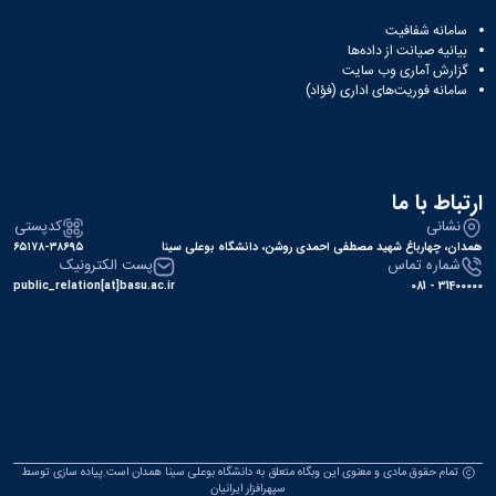
سامانه شفافیت
بیانیه صیانت از داده‌ها
گزارش آماری وب‌ سایت
سامانه فوریت‌های اداری (فؤاد)
ارتباط با ما
نشانی
کدپستی
همدان، چهارباغ شهید مصطفی احمدی روشن، دانشگاه بوعلی سینا
۶۵۱۷۸-۳۸۶۹۵
شماره تماس
پست الکترونیک
public_relation[at]basu.ac.ir
31400000 - 081
تمام حقوق مادی و معنوی این وبگاه متعلق به دانشگاه بوعلی سینا همدان است.پیاده سازی توسط
سپهرافزار ایرانیان