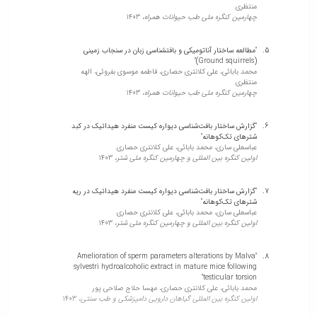
منتظری
چهارمین کنگره ملی طب حیوانات همراه،
1403
"Biliary parascarosis in a foal"
Alireza Nourian, morteza yavari, ALIREZA SAZMAND,
"مطالعه ساختار آناتومیکی و بافتشناسی زبان در سنجاب زمینی
Domenico Otranto, Mohammad Babaei
(Ground squirrels)"
Veterinary Medicine and Science,
2023
محمد بابائی، علی کلانتری حصاری، فاطمه موسوی بفروئی، الهه
منتظری
چهارمین کنگره ملی طب حیوانات همراه،
1403
"Morphological and histological investigation of proventriculus
structure in common kestrel (Falco tinnunculus), steppe eagle
"گزارش ساختار بافت‌شناسی دیواره کیست منفرد هیداتیک در کبد
(Aquila nipalensis), golden eagle (Aquila chrysaetos), and
شترهای تک‌کوهانه"
imperial eagle (Aquila heliacal)"
عباسعلی ساری، محمد بابائی، علی کلانتری حصاری
Mohammad Babaei, Hassan Morovvati, Ali Kalantari-Hesari,
اولین کنگره بین المللی و چهارمین کنگره ملی شتر،
1403
Kaveh Esfandiyari
دامپزشكي ايران,
2022
"گزارش ساختار بافت‌شناسی دیواره کیست منفرد هیداتیک در ریه
شترهای تک‌کوهانه"
"Histomorphometric and Biochemical Study of Liver and Thyroid
عباسعلی ساری، محمد بابائی، علی کلانتری حصاری
اولین کنگره بین المللی و چهارمین کنگره ملی شتر،
1403
Hormones Following Administration of MoO3 Nanoparticles in
Female Rats"
Mohammad Babaei, Simin Fazelipour, Ali Kalantari-Hesari,
Negin Badi, Tahereh Naji
"Amelioration of sperm parameters alterations by Malva
Iranian Journal of Veterinary Medicine,
sylvestri hydroalcoholic extract in mature mice following
2022
testicular torsion"
محمد بابائی، علی کلانتری حصاری، مهسا حلاج صلاحی پور
اولین کنگره بین المللی گیاهان دارویی دامپزشکی و طب سنتی،
1403
"The effect of hydroalcoholic seed extract of Securigera