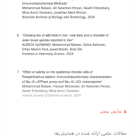
زمین
آزمایشگاه
و
دانشگاه
آموزش
Immunohistochemical Methods"
معظم
چمن
باستان
حسابداری
Mohammad Babaei, Ali Kalantari-Hesari, Kaveh Esfandiary,
(محمد)
کارکنان
رهبری
Mina Amiri Farahani, Jonathan Mark Wilson
شناسی
سالن‌های
رزن
سایر
تماس
Brazilian Archives of Biology and Technology,
2024
ورزشی
آزمایشگاه
صنایع
تقویم
با
تفریحی-
هوش
غذایی
آموزشی
دانشگاه
سیاحتی
ربات
بهار
نظامنامه
روابط
"Chewing lice of wild birds in Iran: new data and a checklist of
باغ
و
مجتمع
avian louse species reported in Iran"
اخلاق
عمومی
دانشگاه
ALIREZA SAZMAND, Mohammad Babaei, Zahra Bahiraei,
بینایی
آموزش
آموزش
آدرس
Erfan Moeini fard, Javad Khedri, Bilal Dik
موزه
آزمایشگاه
عالی
دانش‌آموختگان
دانشکده‌ها
Frontiers in Veterinary Science,
2024
تاریخ
ژئوماتیک
فاطمیه
شماره
طبیعی
پژوهش
نهاوند
تلفن‌ها
کتابخانه
(ویژه
"Effect of salinity on the epidermal chloride cells of
مرکزی
Periophthalmus waltoni: Immunohistochemistry characterization
دختران)
of Na+-K+-ATPase pump and Na+-K+-2Cl- cotransporter"
و
Mohammad Babaei, Hassan Morovvati, Ali Kalantari-Hesari,
مرکز
Kaveh Esfandiary, Mina Amiri Farahani
اسناد
iranian journal of fisheries sciences,
2024
پایان
نامه
"An Evaluation of the Protective Effects of Coenzyme Q10 on
و
Fertility Parameters of Male Mice Treated with Methotrexate"
رساله
morteza yavari, Mohammad Babaei, Hassan Morovvati, Ali
علم
Kalantari-Hesari, Mahsa Hallaj Salasipour
مقالات علمی ارائه شده در همایش‌ها
Journal of Babol University of Medical Sciences,
2023
سنجی