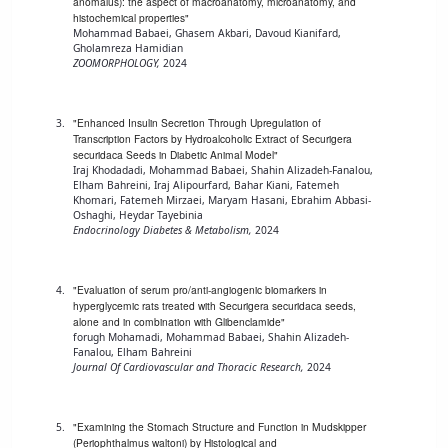
دامپزشکی
دانشجویی
توسعه
anomalus): the aspect of macroanatomy, microanatomy, and
تحصیل
مشاوره
گیاهی
هویت
histochemical properties"
علوم
تشکل‌های
مدیریت
در
و
Mohammad Babaei, Ghasem Akbari, Davoud Kianifard,
ارتباط
پژوهشکده
پایه
اسلامی
و
دانشگاه
Gholamreza Hamidian
با ما
سبک
آب
علوم
دانشجویان
ZOOMORPHOLOGY,
2024
پشتیبانی
D8
روابط
زندگی
مرکز
اقتصادی
نشریات
معاونت
رشته‌های
بین
مرکز
آپا
و
دانشجویی
تحصیلی
آموزشی
الملل
بهداشت
دانشگاه
"Enhanced Insulin Secretion Through Upregulation of
اجتماعی
کانون‌های
کارشناسی
و
(قدم
و
Transcription Factors by Hydroalcoholic Extract of Securigera
بوعلی
علوم
فرهنگی
تحصیلات
الآن)
تحصیلات
securidaca Seeds in Diabetic Animal Model"
درمان
سینا
ورزشی
فعالیت‌های
Apply
تکمیلی
تکمیلی
Iraj Khodadadi, Mohammad Babaei, Shahin Alizadeh-Fanalou,
خوابگاه‌های
آزمایشگاه
دانشکده
Elham Bahreini, Iraj Alipourfard, Bahar Kiani, Fatemeh
Now
داوطلبانه
آموزش‌های
معاونت
های
Khomari, Fatemeh Mirzaei, Maryam Hasani, Ebrahim Abbasi-
دانشجویی
های
سمن‌های
آزاد
دانشجویی
Oshaghi, Heydar Tayebinia
تحقیقاتی
سلف
اقماری
مرتبط
برنامه‌های
Endocrinology Diabetes & Metabolism,
2024
معاونت
آزمایشگاه
فنی
سرویس
بنیاد
آموزشی
پژوهش
مرکزی
ورزش و
و
خیرین
آموزش
و
آزمایشگاه
سرگرمی
مهندسی
حامی
زبان
"Evaluation of serum pro/anti-angiogenic biomarkers in
فناوری
اداره
تنش
hyperglycemic rats treated with Securigera securidaca seeds,
کبودرآهنگ
دانشگاه
فارسی
معاونت
alone and in combination with Glibenclamide"
تربیت
پسماند
فنی
بوعلی
به
فرهنگی
forugh Mohamadi, Mohammad Babaei, Shahin Alizadeh-
بدنی
آزمایشگاه
و
سینا
غیرفارسی‌زبانان
Fanalou, Elham Bahreini
و
و
مقاومت
Journal Of Cardiovascular and Thoracic Research,
2024
منابع
مؤسسه
آموزش‌های
اجتماعی
فوق
مصالح
طبیعی
حمایت
کاربردی
نهاد
برنامه
آزمایشگاه
تویسرکان
های
و
نمایندگی
"Examining the Stomach Structure and Function in Mudskipper
مواد
استخر
مدیریت
مردمی
الکترونیکی
مقام
(Periophthalmus waltoni) by Histological and