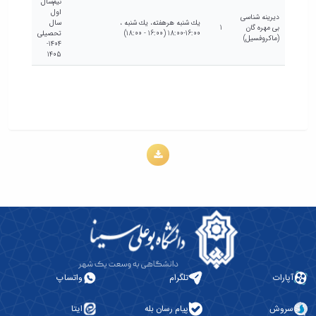
نیم‌سال
اول
دیرینه شناسی
يك شنبه هرهفته، يك شنبه ،
سال
بی مهره گان
1
16:00-18:00 (16:00 - 18:00)
تحصیلی
(ماکروفسیل)
1404-
1405
آپارات
تلگرام
واتساپ
سروش
پیام رسان بله
ایتا