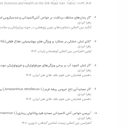
علی حیدریان پور، ناصر میرازی، ساره بیات، زهرا ایزدی
t Sciences and Health on the Silk Road, Iran- Tabriz- 2024،
1402
مجله دانشگاه علوم پزشکی قم،
1397
"اثر زمان‌های مختلف برداشت بر خواص آنتی‌اکسیدانی و ضدمیکروبی اسانس گیاه مرزه تابس
زهرا ایزدی
"مطالعه اثر عصاره هیدروالکلی میوه عناب درموش های صحرایی مبتلا )Zizyphus jujube L.( به سندرم تخمدان پلی کیستیک"
کنگره بین المللی دستاوردهای نوین پژوهشی در حوزه پیراپزشکی و سلام
ناصر میرازی، سمیرا شامخی رجب پور، زهرا ایزدی
ارمغان دانش،
1397
"تاثیر تنش خشکی بر عملکرد و ویژگی های بیوشیمیایی نعناع فلفلی (L. Mentha piperita)"
زهرا ایزدی
اولین کنفرانس بین المللی کوهستان پایدار،
1402
"استفاده همزمان آن با ورزش (Matricaria chamomilla L.) مطالعه اثر عصاره هیدرواتانولی گل بابونه هوازی بر پروفایل لیپیدهای سرم خون در موشهای صحرایی نر دیابتی نوع یک"
علی حیدریان پور، ناصر میرازی، ساره بیات، زهرا ایزدی
مطالعات علوم پزشکی (مجله پزشکی ارومیه)،
1397
"اثر تنش کمبود آب بر برخی ویژگی‌های مورفولوژیکی و فیزیولوژیکی جودره (ordeum spontaneum C. koch
زهرا ایزدی
دهمین همایش ملی علوم علف های هرز ایران،
1402
"اثر عصاره آبی تاج خروس ریشه قرمز (Amaranthus retroflexus L.) بر جوانه‌زنی و رشد گیاهچه ذرت (Zea mays L.)"
زهرا ایزدی
دهمین همایش ملی علوم علف های هرز ایران،
1402
"بررسی خواص آنتی اکسیدانی عصاره هیدرواتانولی رزماری (Salvia .rosmarinus L) و کاربرد آن در دوغ پاستوریزه"
زهرا ایزدی
کنفرانس بین المللی زیست شناسی گیاهان دارویی،
1401