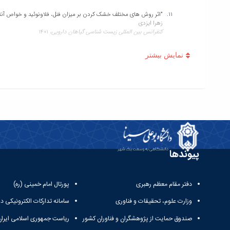
"اثر روش های مختلف خشک کردن بر میزان فنل، فلاونوئید و خواص آنتی اکسیدانی عصاره ا
زهرا ایزدی
کنفرانس بین المللی زیست شناسی گیاهان دارویی،
1401
"مقایسه صفات اگرومورفولوژیکی و فیتوشیمیایی چهار اکوتیپ خارمریم (.L marianum Silybum )در شرایط کشت زراعی و گلخانه ای"
زهرا ایزدی
هفدهمین کنگره ملی و سومین کنگره بین المللی علوم زراعت و اصلاح نباتا
"بررسی تاثیر تنش کم آبی بر برخی از ویژگی های مورفولوژیک و بیوشیمیایی چهار اکوتیپ
زهرا ایزدی
هفدهمین کنگره ملی و سومین کنگره بین المللی علوم زراعت و اصلاح نباتا
"مقایسه ترکیب های فنلی و فعالیت آنتی اکسیدانی اندام های مختلف گیاه بومادران (Achillea millefolium L.) در دو من
زهرا ایزدی
پیوندها
اولین همایش ملی کاربرد پژوهش های نوین شیمی و کشاورزی در توسعه گ
دفتر مقام معظم رهبری
پورتال امام خمینی (ره)
"بررسی عملکرد، میزان پرولین، قندهای محلول، کلروفیل، محتوای نسبی آب (RWC) و میزان اسانس در مریم گلی (Salvia officinalis L.) تحت شرایط تنش
زهرا ایزدی
وزارت علوم، تحقیقات و فناوری
سامانه تدارکات الکترونیکی د
اولین همایش ملی کاربرد پژوهش های نوین شیمی و کشاورزی در توسعه گ
صندوق حمایت از پژوهشگران و فناوران کشور
ریاست جمهوری اسلامی ایران
"تاثیر تنش شوری بر برخی عناصر معدنی، ویژگی های بیوشیمایی و عملکرد نعناع فلفلی (ita