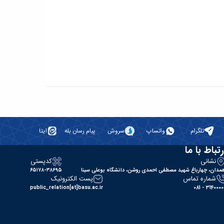
تلگرام
واتساپ
سروش
پیام رسان بله
ایتا
رتباط با ما
نشانی
کدپستی
مدان، چهارباغ شهید مصطفی احمدی روشن، دانشگاه بوعلی سینا
۶۵۱۷۸-۳۸۶۹۵
شماره تماس
پست الکترونیک
public_relation[at]basu.ac.ir
31400000 - 0