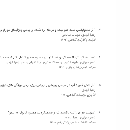
"اثر محلولپاشی اسید هیومیک و مرحله برداشت، بر برخی ویژگیهای مورفولوژیکی و فیتوشی
زهرا ایزدی، مهتاب صالحی
فرآیند و کارکرد گیاهی،
1402
"مطالعه اثر آنتی اکسیدانی و ضد التهابی عصاره هیدرواتانولی گل گیاه هم
ناصر میرازی، علیرضا نوریان، سمانه صفری، آیدا شهابی باهر، زهرا ایزدی
مجله علوم پزشکی رازی،
1401
"اثر تنش کمبود آب در مراحل رویشی و زایشی روی برخی ویژگی های فیزیولوژیکی و بیوشیمیای
زهرا ایزدی
فنآوری تولیدات گیاهی،
1400
"بررسی خواص آنت یاکسیدانی و ضدمیکروبی عصاره اتانولی به لیمو"
ناصر میرازی، زهرا ایزدی
مجله دانشگاه علوم پزشکی قم،
1400