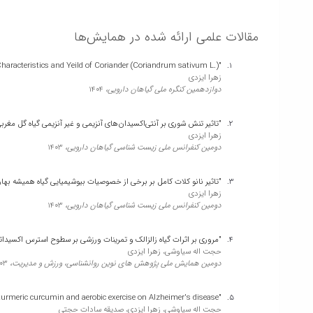
ارمغان دانش،
1398
مقالات علمی ارائه شده در همایش‌ها
"بررسی فعالیت های آنتی اکسیدانی و ضدمیکروبی عصاره های آبی و اتانولی گیاه سرخارگل (Echinacea purpurea L.) بر تعدادی از سویه های با
ناصر میرازی، زهرا ایزدی
"The Effect of Irrigation Levels and Planting Date on Some Morphological Characteristics and Yeild of Coriander (Coriandrum sativum L.)"
ارمغان دانش،
1398
زهرا ایزدی
دوازدهمین کنگره ملی گیاهان دارویی،
1404
"مطالعه اثر محافظتی عصاره هیدرواتانولی برگ گیاه به لیمو (Lippia citrodora L.) و ویتامین D3 بر سندروم تخمدان پلی کیستیک القا شده با استرادیول والرات در موش های سوری"
ناصر میرازی، علیرضا نوریان، سمیه مسلسل، زهرا ایزدی
"تاثیر تنش شوری بر آنتی‌اکسیدان‌های آنزیمی و غیر آنزیمی گیاه گل مغربی صورتی (speciosa Nutt
مجله دانشگاه علوم پزشکی قم،
1398
زهرا ایزدی
دومین کنفرانس ملی زیست شناسی گیاهان دارویی،
1403
"شناسایی ترکیبات سازنده اسانس گیاه مرزه تابستانی (Satureja hortensis L.) و تعیین خواص آنتی اکسیدانی و ضدمیکروبی آن"
"تاثیر نانو کلات کامل بر برخی از خصوصیات بیوشیمیایی گیاه همیشه بهار (Calendula officinalis L.
ناصر میرازی، مجید آقا علیخانی، زهرا ایزدی
زهرا ایزدی
مجله علوم پزشکی رازی،
1398
دومین کنفرانس ملی زیست شناسی گیاهان دارویی،
1403
"مروری بر اثرات گیاه زالزالک و تمرینات ورزشی بر سطوح استرس اکسیداتیو 
"ارتباط پر فشارخونی، سن و اعتیاد به مواد مخدر مادران با هیپر بیلیروبینمی
حجت اله سیاوشی، زهرا ایزدی
ناصر میرازی، اصغر سیف، فاطمه زارعی، زهرا ایزدی، نصراله پزشکی
دومین همایش ملی پژوهش های نوین روانشناسی، ورزش و مدیریت،
03
ارمغان دانش،
1398
"The effect of turmeric curcumin and aerobic exercise on Alzheimer's disease"
"تاثیر همزمان ورزش هوازی و عصاره گل بابونه بر سطح سرمی پپتید Cدر موش های صحرایی نر دیابتی القا شده با استرپتوزوتوسین"
حجت اله سیاوشی، زهرا ایزدی، صدیقه سادات حجتی