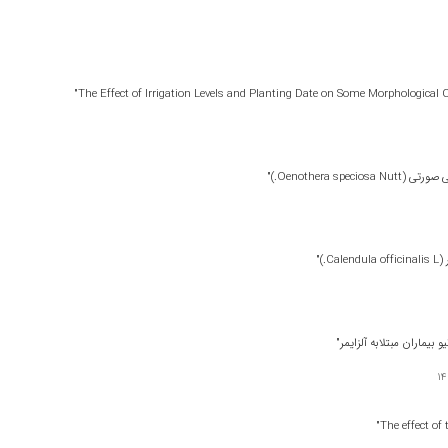
کتریایی گرم مثبت و گرم منفی"
Oenothera .)"
)"
بیماران مبتلابه آلزایمر"
 نوزاد"
14