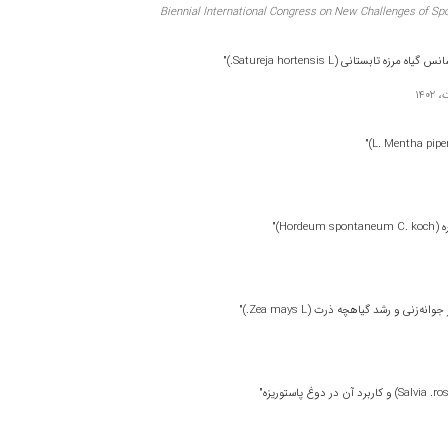
Biennial International Congress on New Challenges of Spor
تانی (Satureja hortensis L.)"
ت،
1402
H)"