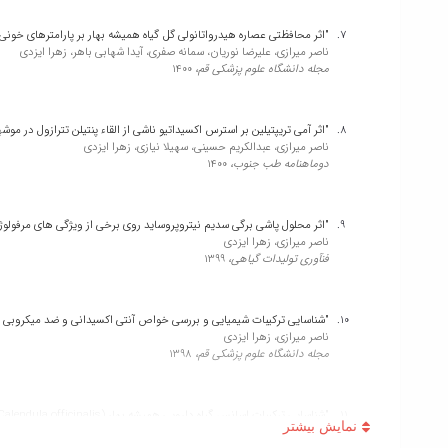
"اثر محافظتی عصاره هیدرواتانولی گل گیاه همیشه بهار بر پارامترهای خون
ناصر میرازی، علیرضا نوریان، سمانه صفری، آیدا شهابی باهر، زهرا ایزدی
مجله دانشگاه علوم پزشکی قم،
1400
"اثر آمی تریپتیلین بر استرس اکسیداتیو ناشی از القاء پنتیلن تترازول در مو
ناصر میرازی، عبدالکریم حسینی، سهیلا نیازی، زهرا ایزدی
دوماهنامه طب جنوب،
1400
"اثر محلول پاشی برگی سدیم نیتروپروساید روی برخی از ویژگی های مرفولوژ
ناصر میرازی، زهرا ایزدی
فنآوری تولیدات گیاهی،
1399
"شناسایی ترکیبات شیمیایی و بررسی خواص آنتی اکسیدانی و ضد میکروبی اسانس گیاه مریم گلی (lvia officinalis L
ناصر میرازی، زهرا ایزدی
مجله دانشگاه علوم پزشکی قم،
1398
"شناسایی ترکیبات اسانس گیاه دارویی همیشه بهار (Calendula officinalis) و مقایسه اثرات آنتی اکسیدانی اسانس آن با بوتیل هیدروکسی تولوئن در پایداری روغن خوراکی کانولا"
ناصر میرازی، مجید آقا علیخانی، زهرا ایزدی